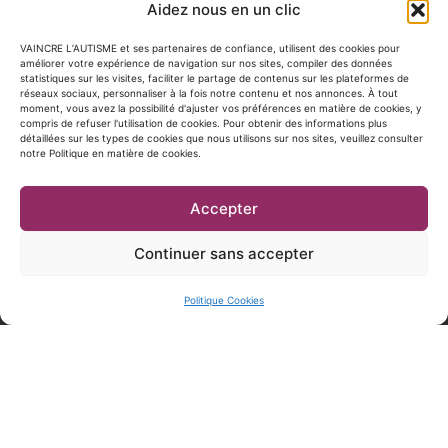
Aidez nous en un clic
VAINCRE L’AUTISME et ses partenaires de confiance, utilisent des cookies pour
améliorer votre expérience de navigation sur nos sites, compiler des données
statistiques sur les visites, faciliter le partage de contenus sur les plateformes de
Vaincre
réseaux sociaux, personnaliser à la fois notre contenu et nos annonces. À tout
Envie de rejoindre le combat ? Faites un don maintenant pour
moment, vous avez la possibilité d'ajuster vos préférences en matière de cookies, y
VAINCRE L’AUTISME.
l'autisme
compris de refuser l'utilisation de cookies. Pour obtenir des informations plus
Association reconnue d’intérêt général, chaque don donne
détaillées sur les types de cookies que nous utilisons sur nos sites, veuillez consulter
51
droit à une réduction d’impôt égale à 66% de votre don dans
notre Politique en matière de cookies.
rue
la limite de 20% de vos revenus imposables.
Servan,
C’est facile, rapide et 100% sécurisé.
Accepter
75011
PARIS
Continuer sans accepter
01
47
00
Politique Cookies
47
83
info@vaincrelautisme.org
Contactez-nous
Contact Presse
Devenir adhérent
CGU
Rapports annuels & financiers 2022
FAQ
Protection des données personnelles
Mentions légales
Politique Cookies
Bonne conduite sur les RS