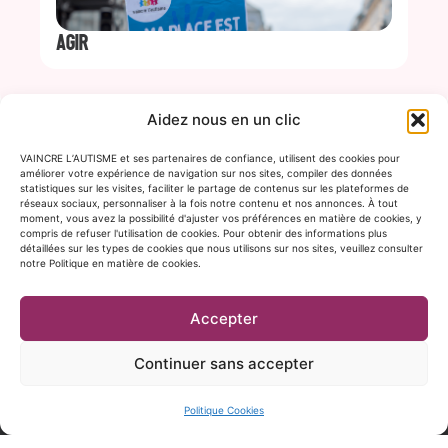
AGIR
Aidez nous en un clic
VAINCRE L’AUTISME et ses partenaires de confiance, utilisent des cookies pour
améliorer votre expérience de navigation sur nos sites, compiler des données
statistiques sur les visites, faciliter le partage de contenus sur les plateformes de
réseaux sociaux, personnaliser à la fois notre contenu et nos annonces. À tout
Vaincre
Envie de rejoindre le combat ? Faites un don maintenant pour
moment, vous avez la possibilité d'ajuster vos préférences en matière de cookies, y
compris de refuser l'utilisation de cookies. Pour obtenir des informations plus
VAINCRE L’AUTISME.
l'autisme
détaillées sur les types de cookies que nous utilisons sur nos sites, veuillez consulter
Association reconnue d’intérêt général, chaque don donne
notre Politique en matière de cookies.
51
droit à une réduction d’impôt égale à 66% de votre don dans
rue
la limite de 20% de vos revenus imposables.
Servan,
C’est facile, rapide et 100% sécurisé.
Accepter
75011
PARIS
Continuer sans accepter
01
47
Politique Cookies
00
47